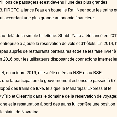
 millions de passagers et est devenu l’une des plus grandes
l’IRCTC a lancé l’eau en bouteille Rail Neer pour les trains et
 lui accordant une plus grande autonomie financière.
-delà de la simple billetterie. Shubh Yatra a été lancé en 2011
ntreprise a ajouté la réservation de vols et d’hôtels. En 2014, l
 auprès de restaurants partenaires et de se les faire livrer à 
 2016 pour les utilisateurs disposant de connexions Internet le
 et, en octobre 2019, elle a été cotée au NSE et au BSE.
dis que la participation du gouvernement est ensuite passée à 67
pé des trains de luxe, tels que le Maharajas’ Express et le
rip et Cleartrip dans le domaine de la réservation de voyage
ligne et la restauration à bord des trains lui confère une position
le statut de Navratna.