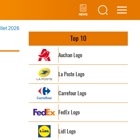
Main
illet 2026
Men
Top 10
Auchan Logo
La Poste Logo
Carrefour Logo
FedEx Logo
Lidl Logo