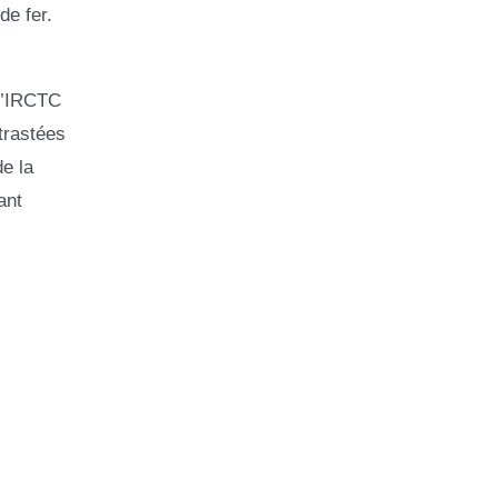
de fer.
 l’IRCTC
trastées
e la
ant