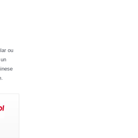
lar ou
 un
hinese
e.