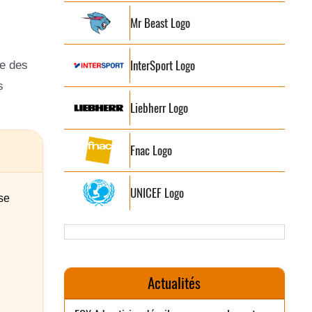
Mr Beast Logo
InterSport Logo
te des
s
Liebherr Logo
Fnac Logo
UNICEF Logo
se
Actualités