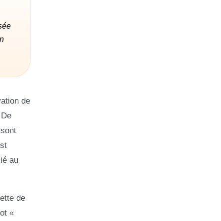
isée
on
vation de
. De
 sont
st
ié au
ette de
ot «