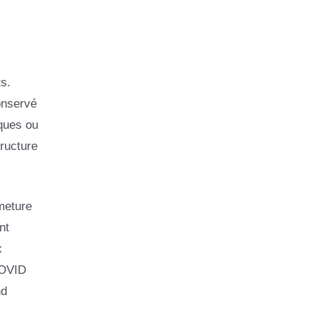
s.
conservé
iques ou
ructure
meture
nt
x
COVID
nd