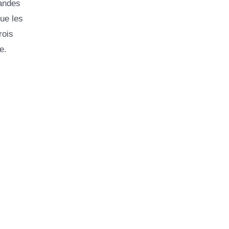
bandes
ue les
rois
e.