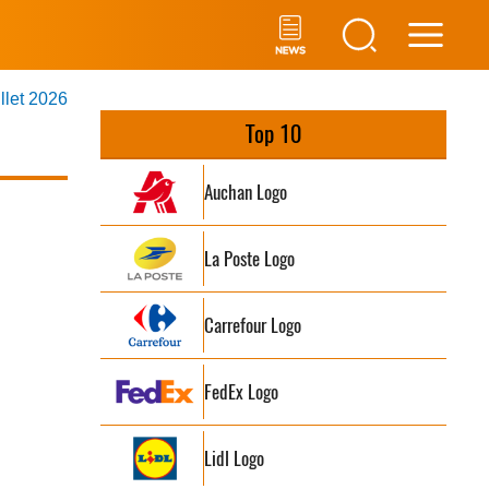
Main
illet 2026
Men
Top 10
Auchan Logo
La Poste Logo
Carrefour Logo
FedEx Logo
Lidl Logo