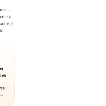
èmes,
uement
utre, il
la
nd
s en
ise
c.