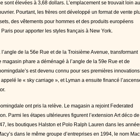
e sont élevées à 3,68 dollars. L’emplacement se trouvait loin a
vrier. Pourtant, les frères ont développé un format de vente pl
rsets, des vêtements pour hommes et des produits européens
 Paris pour apporter les styles français à New York.
à l’angle de la 56e Rue et de la Troisième Avenue, transformant
 le magasin phare a déménagé à l’angle de la 59e Rue et de
loomingdale’s est devenu connu pour ses premières innovations
ppelé le « sky carriage », et Lyman a ensuite financé l’ascens
or.
mingdale ont pris la relève. Le magasin a rejoint Federated
. Parmi les étapes ultérieures figurent l’extension Art déco de
7, les boutiques Halston et Polo Ralph Lauren dans les année
 Macy’s dans le même groupe d’entreprises en 1994, le nom Mac