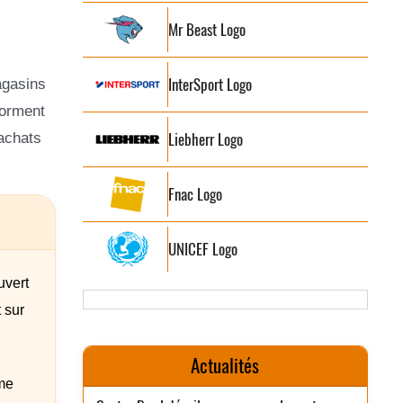
Mr Beast Logo
InterSport Logo
agasins
forment
Liebherr Logo
 achats
Fnac Logo
UNICEF Logo
uvert
 sur
Actualités
ème