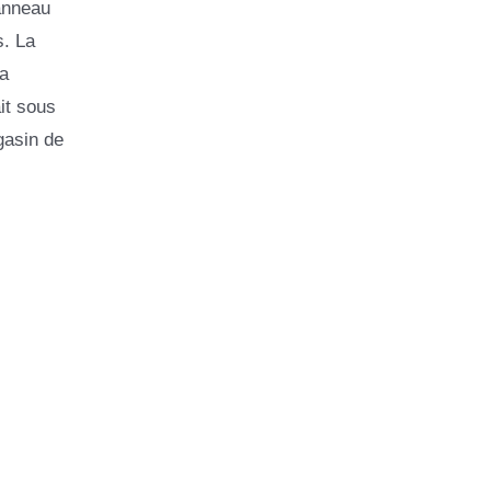
panneau
s. La
a
it sous
gasin de