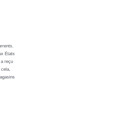
rrents.
ux États
 a reçu
 cela,
magasins