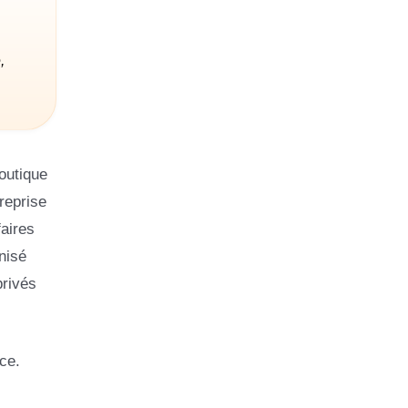
,
outique
reprise
aires
nisé
privés
ce.