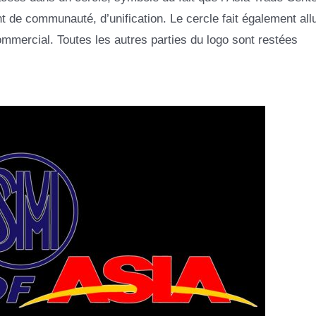
 de communauté, d’unification. Le cercle fait également all
mercial. Toutes les autres parties du logo sont restées