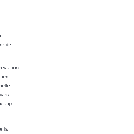
a
re de
réviation
nnent
helle
ives
aucoup
e la