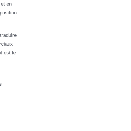
 et en
position
traduire
rciaux
l est le
s