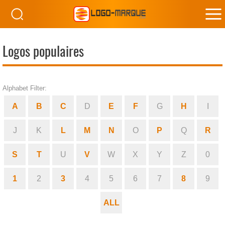
M
M
Logos populaires
Alphabet Filter:
A
B
C
D
E
F
G
H
I
J
K
L
M
N
O
P
Q
R
S
T
U
V
W
X
Y
Z
0
1
2
3
4
5
6
7
8
9
ALL