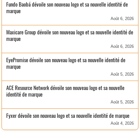
Fundo Baobá dévoile son nouveau logo et sa nouvelle identité de
marque
Août 6, 2026
Maxicare Group dévoile son nouveau logo et sa nouvelle identité de
marque
Août 6, 2026
EyePromise dévoile son nouveau logo et sa nouvelle identité de
marque
Août 5, 2026
ACE Resource Network dévoile son nouveau logo et sa nouvelle
identité de marque
Août 5, 2026
Fyxer dévoile son nouveau logo et sa nouvelle identité de marque
Août 4, 2026