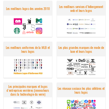
Les meilleurs services d’hébergement
Les meilleurs logos des années 2010
web et leurs logos
Les meilleurs uniformes de la MLB et
Les plus grandes marques de mode de
leurs logos
luxe et leurs logos
Les principales marques et logos
Les réseaux sociaux les plus célèbres et
d’entreprises verrières (innovateurs
leurs logos
dans la technologie du verre)